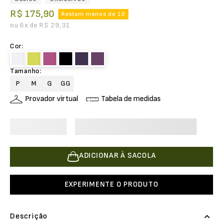
R$
175
,
90
Restam menos de 10
ou
6
x de
R$
29
,
31
Cor
:
Tamanho
:
P
M
G
GG
Provador virtual
Tabela de medidas
ADICIONAR À SACOLA
EXPERIMENTE O PRODUTO
Descrição