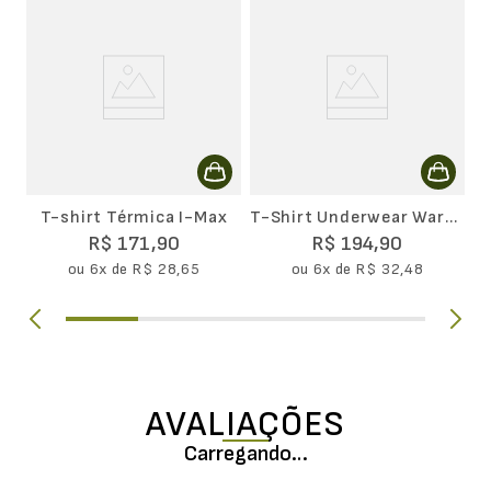
S
T-shirt Térmica I-Max
T-Shirt Underwear Warm
Lupo Feminina
R$
171
,
90
R$
194
,
90
ou
6
x de
R$
28
,
65
ou
6
x de
R$
32
,
48
AVALIAÇÕES
Carregando…