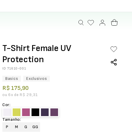
T-Shirt Female UV
Protection
ID
71610-001
Basics
Exclusivos
R$
175
,
90
ou
6
x de
R$
29
,
31
Cor
:
Tamanho
:
P
M
G
GG