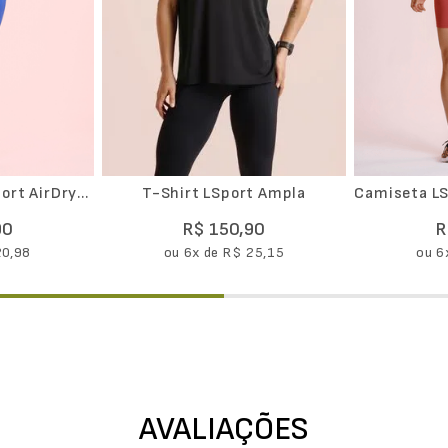
ort AirDry
T-Shirt LSport Ampla
Camiseta LS
Estampa Ru
90
R$
150
,
90
R
20
,
98
ou
6
x de
R$
25
,
15
ou
6
AVALIAÇÕES