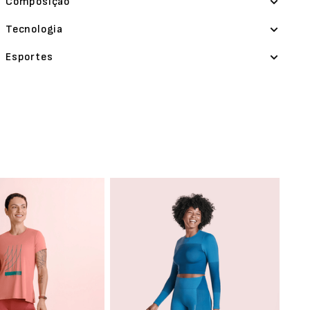
Composição
Tecnologia
Esportes
Cami
Femi