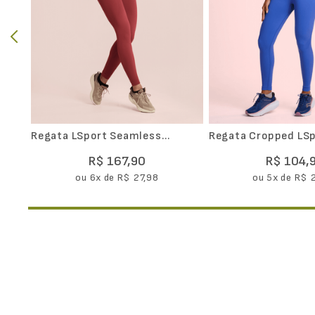
Regata LSport Seamless
Regata Cropped LSp
Fluidez
Feminina
R$
167
,
90
R$
104
,
ou
6
x de
R$
27
,
98
ou
5
x de
R$