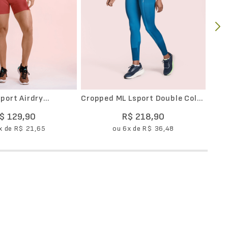
port Airdry
Cropped ML Lsport Double Color
n Feminina
Seamless
$
129
,
90
R$
218
,
90
x de
R$
21
,
65
ou
6
x de
R$
36
,
48