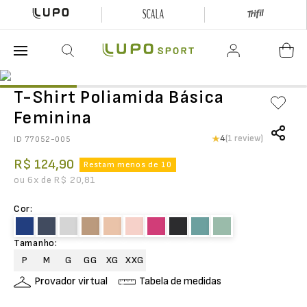
O que está buscando hoje?
T-Shirt Poliamida Básica
Feminina
4
(1 review)
ID
77052-005
R$
124
,
90
Restam menos de 10
ou
6
x de
R$
20
,
81
Cor
:
Tamanho
:
P
M
G
GG
XG
XXG
Provador virtual
Tabela de medidas