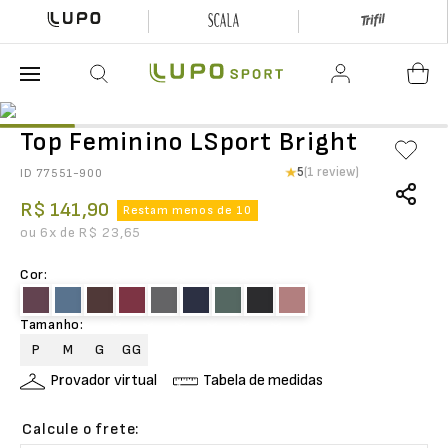
O que está buscando hoje?
Top Feminino LSport Bright
5
(1 review)
ID
77551-900
R$
141
,
90
Restam menos de 10
ou
6
x de
R$
23
,
65
Cor
:
Tamanho
:
P
M
G
GG
Provador virtual
Tabela de medidas