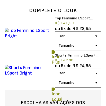
COMPLETE O LOOK
Top Feminino LSport
Bright
R$ 141,90
ou
6
x de
R$ 23,65
Shorts Feminino LSport
Bright
R$ 147,90
ou
6
x de
R$ 24,65
ESCOLHA AS VARIAÇÕES DOS