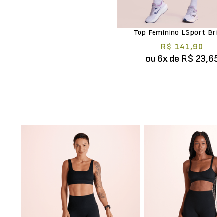
M
P
GG
G
Top Feminino LSport Br
R$ 141,90
ou
6
x de
R$ 23,6
g