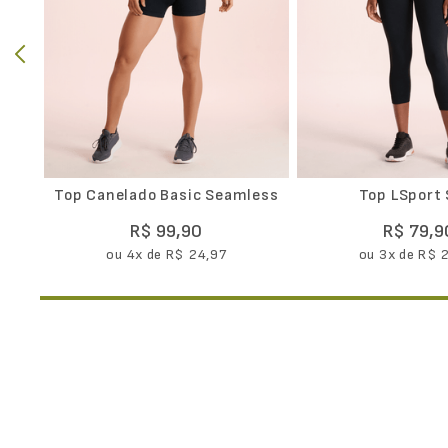
Top Canelado Basic Seamless
Top LSport 
R$
99
,
90
R$
79
,
9
ou
4
x de
R$
24
,
97
ou
3
x de
R$