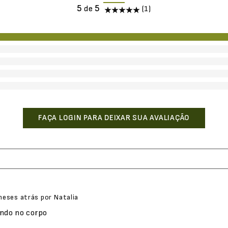
5
(1)
meses atrás
por
Natalia
indo no corpo