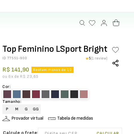
Top Feminino LSport Bright
ID
77551-900
5
(1 review)
R$
141
,
90
Restam menos de 10
ou
6
x de
R$
23
,
65
Cor
:
Tamanho
:
P
M
G
GG
Provador virtual
Tabela de medidas