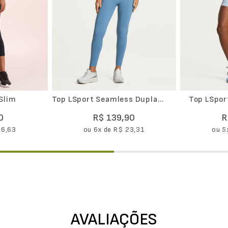
Slim
Top LSport Seamless Dupla
Top LSpor
Face Core
0
R$
139
,
90
R
26
,
63
ou
6
x de
R$
23
,
31
ou
5
AVALIAÇÕES