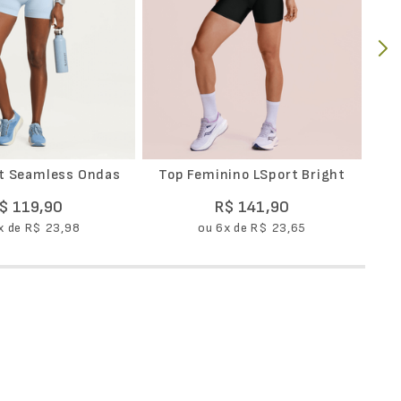
t Seamless Ondas
Top Feminino LSport Bright
$
119
,
90
R$
141
,
90
x de
R$
23
,
98
ou
6
x de
R$
23
,
65