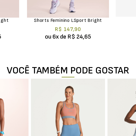
G
ight
Shorts Feminino LSport Bright
R$ 147,90
5
ou
6
x de
R$ 24,65
VOCÊ TAMBÉM PODE GOSTAR