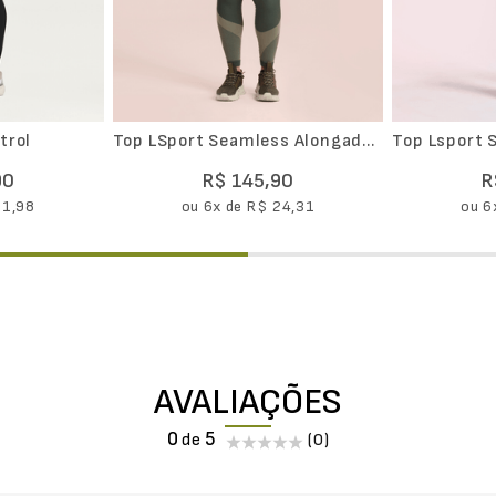
trol
Top LSport Seamless Alongado
Top Lsport Selado Laser
Ritmo
Sustentaçã
90
R$
145
,
90
R
21
,
98
ou
6
x de
R$
24
,
31
ou
6
AVALIAÇÕES
0
(0)