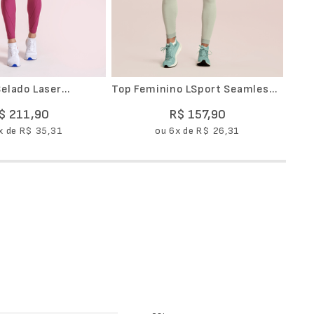
Top Feminino LSport Seamless
o
Dupla Face Mov
$
211
,
90
R$
157
,
90
x de
R$
35
,
31
ou
6
x de
R$
26
,
31