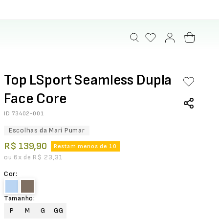
Top LSport Seamless Dupla
Face Core
ID
73402-001
Escolhas da Mari Pumar
R$
139
,
90
Restam menos de 10
ou
6
x de
R$
23
,
31
Cor
:
Tamanho
:
P
M
G
GG