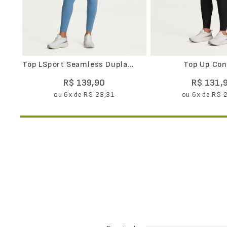
Top LSport Seamless Dupla
Top Up Con
Face Core
R$
139
,
90
R$
131
,
ou
6
x de
R$
23
,
31
ou
6
x de
R$