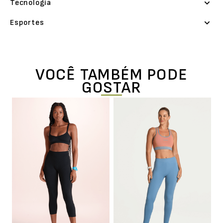
Tecnologia
Esportes
VOCÊ TAMBÉM PODE
GOSTAR
ng
T
B