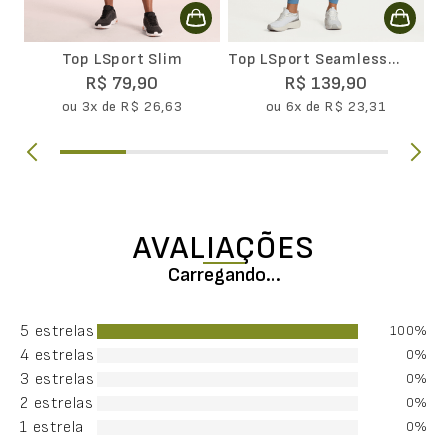
Top LSport Slim
Top LSport Seamless
Dupla Face Core
R$
79
,
90
R$
139
,
90
ou
3
x de
R$
26
,
63
ou
6
x de
R$
23
,
31
AVALIAÇÕES
Carregando…
5 estrelas
100%
4 estrelas
0%
3 estrelas
0%
2 estrelas
0%
1 estrela
0%