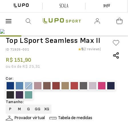
O que está buscando hoje?
Top LSport Seamless Max II
5
(2 reviews)
ID
71926-001
R$
151
,
90
ou
6
x de
R$
25
,
31
Cor
:
Tamanho
:
P
M
G
GG
XG
Provador virtual
Tabela de medidas