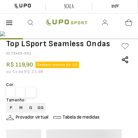
O que está buscando hoje?
Top LSport Seamless Ondas
ID
73403-001
R$
119
,
90
Restam menos de 10
ou
5
x de
R$
23
,
98
Cor
:
Tamanho
:
P
M
G
GG
Provador virtual
Tabela de medidas