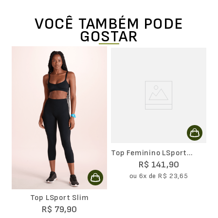
VOCÊ TAMBÉM PODE
GOSTAR
ng
T
R
Top Feminino LSport
Bright
R$
141
,
90
ou
6
x de
R$
23
,
65
Top LSport Slim
R$
79
,
90