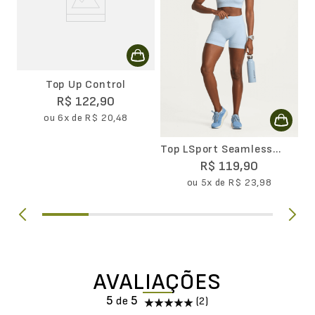
Top Up Control
R$
122
,
90
ou
6
x de
R$
20
,
48
Top LSport Seamless
Ondas
R$
119
,
90
ou
5
x de
R$
23
,
98
AVALIAÇÕES
5
(2)