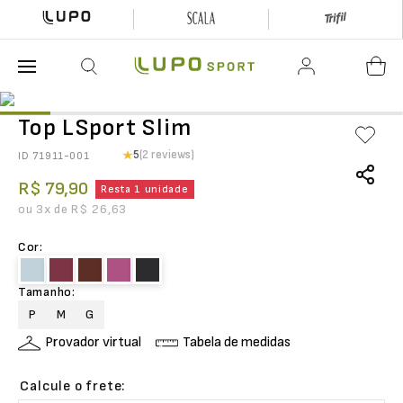
O que está buscando hoje?
Top LSport Slim
5
(2 reviews)
ID
71911-001
R$
79
,
90
Resta 1 unidade
ou
3
x de
R$
26
,
63
Cor
:
Tamanho
:
P
M
G
Provador virtual
Tabela de medidas