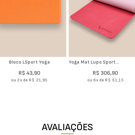
Bloco LSport Yoga
Yoga Mat Lupo Sport
(61x176cm)
R$
43
,
90
R$
306
,
90
ou
2
x de
R$
21
,
95
ou
6
x de
R$
51
,
15
AVALIAÇÕES