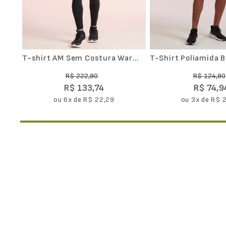
T-shirt AM Sem Costura Warm
T-Shirt Poliamida B
Gola Alta
Masculina II
R$
222
,
90
R$
124
,
90
R$
133
,
74
R$
74
,
9
ou
6
x de
R$
22
,
29
ou
3
x de
R$