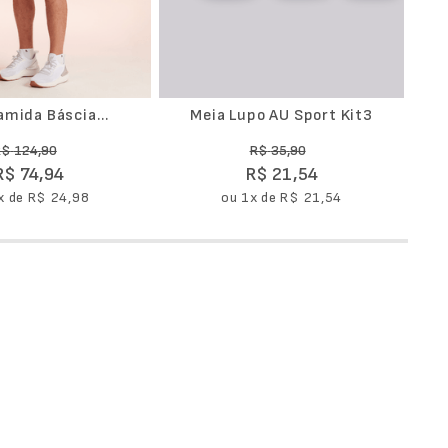
iamida Báscia
Meia Lupo AU Sport Kit3
R$
124
,
90
R$
35
,
90
R$
74
,
94
R$
21
,
54
x de
R$
24
,
98
ou
1
x de
R$
21
,
54