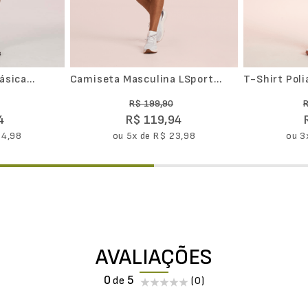
ásica
Camiseta Masculina LSport
T-Shirt Pol
Seamless Spin Racket
Masculina II
R$
199
,
90
4
R$
119
,
94
24
,
98
ou
5
x de
R$
23
,
98
ou
3
AVALIAÇÕES
0
(0)