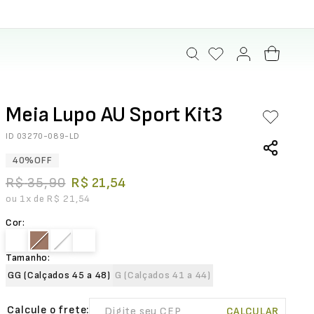
Meia Lupo AU Sport Kit3
ID
03270-089-LD
40%
OFF
R$
35
,
90
R$
21
,
54
ou
1
x de
R$
21
,
54
Cor
:
Tamanho
:
GG (Calçados 45 a 48)
G (Calçados 41 a 44)