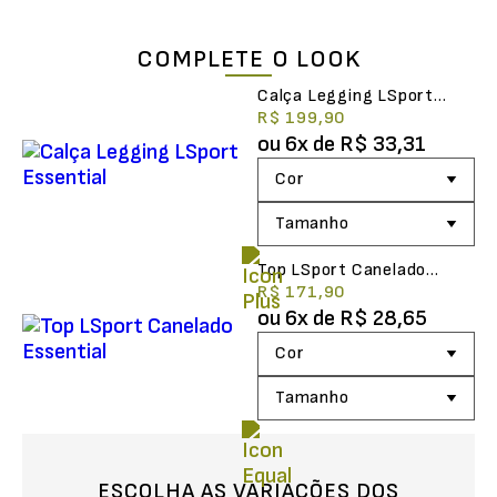
COMPLETE O LOOK
Calça Legging LSport
Essential
R$ 199,90
ou
6
x de
R$ 33,31
Top LSport Canelado
Essential
R$ 171,90
ou
6
x de
R$ 28,65
ESCOLHA AS VARIAÇÕES DOS