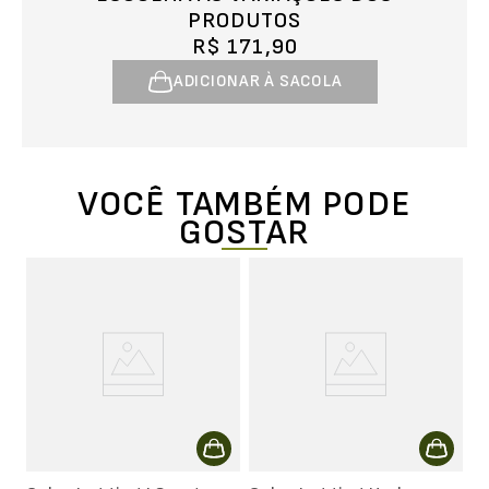
PRODUTOS
R$ 171,90
ADICIONAR À SACOLA
VOCÊ TAMBÉM PODE
GOSTAR
s
C