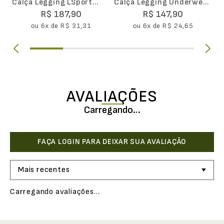
Calça Legging LSport
Calça Legging Underwear
Seamless Ondas
Warm Lupo Feminina
R$
187
,
90
R$
147
,
90
ou
6
x de
R$
31
,
31
ou
6
x de
R$
24
,
65
AVALIAÇÕES
Carregando…
Mais recentes
Carregando avaliações…