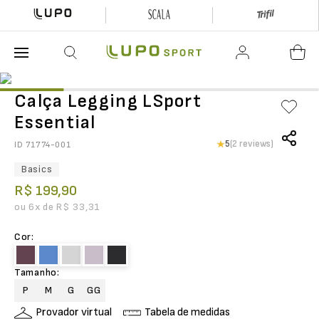
O que está buscando hoje?
Calça Legging LSport
Essential
5
(2 reviews)
ID
71774-001
Basics
R$
199
,
90
ou
6
x de
R$
33
,
31
Cor
:
Tamanho
:
P
M
G
GG
Provador virtual
Tabela de medidas