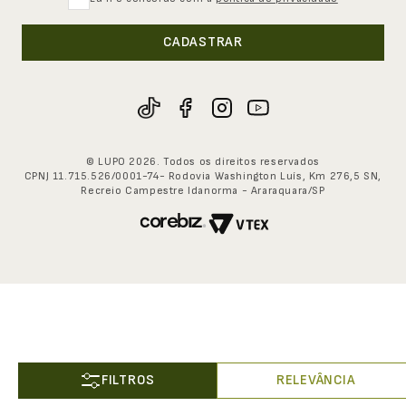
Seja um franqueado
Sustentabilidade
Pessoa jurídica
CADASTRAR
0800-707-8100
Eventos
Seg. à Sex. - 8h às 17h30
Fornecedores
Código de conduta
© LUPO 2026. Todos os direitos reservados
CPNJ 11.715.526/0001-74- Rodovia Washington Luís, Km 276,5 SN,
Recreio Campestre Idanorma - Araraquara/SP
RELEVÂNCIA