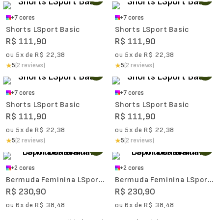
+
7
cores
+
7
cores
Shorts LSport Basic
Shorts LSport Basic
R$
111
,
90
R$
111
,
90
ou
5
x de
R$
22
,
38
ou
5
x de
R$
22
,
38
5
(2 reviews)
5
(2 reviews)
+
7
cores
+
7
cores
Shorts LSport Basic
Shorts LSport Basic
R$
111
,
90
R$
111
,
90
ou
5
x de
R$
22
,
38
ou
5
x de
R$
22
,
38
5
(2 reviews)
5
(2 reviews)
+
2
cores
+
2
cores
Bermuda Feminina LSport
Bermuda Feminina LSport
Canelada 7 Pockets
Canelada 7 Pockets
R$
230
,
90
R$
230
,
90
ou
6
x de
R$
38
,
48
ou
6
x de
R$
38
,
48