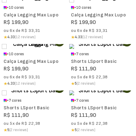
+
10
cores
+
10
cores
Calça Legging Max Lupo
Calça Legging Max Lupo
R$
199
,
90
R$
199
,
90
ou
6
x de
R$
33
,
31
ou
6
x de
R$
33
,
31
4.33
(12 reviews)
4.33
(12 reviews)
+
10
cores
+
7
cores
Calça Legging Max Lupo
Shorts LSport Basic
R$
199
,
90
R$
111
,
90
ou
6
x de
R$
33
,
31
ou
5
x de
R$
22
,
38
4.33
(12 reviews)
5
(2 reviews)
+
7
cores
+
7
cores
Shorts LSport Basic
Shorts LSport Basic
R$
111
,
90
R$
111
,
90
ou
5
x de
R$
22
,
38
ou
5
x de
R$
22
,
38
5
(2 reviews)
5
(2 reviews)