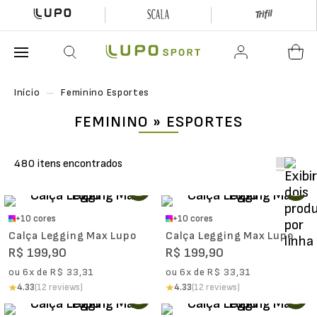
O que está buscando hoje?
Início
Feminino Esportes
FEMININO » ESPORTES
480
+
10
cores
+
10
cores
Calça Legging Max Lupo
Calça Legging Max Lupo
R$
199
,
90
R$
199
,
90
ou
6
x de
R$
33
,
31
ou
6
x de
R$
33
,
31
4.33
(12 reviews)
4.33
(12 reviews)